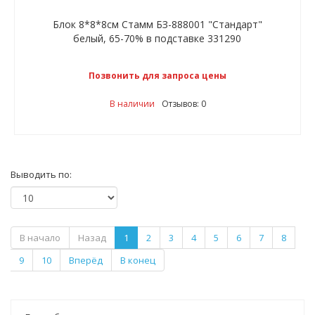
Блок 8*8*8см Стамм БЗ-888001 "Стандарт"
белый, 65-70% в подставке 331290
Позвонить для запроса цены
В наличии
Отзывов: 0
Выводить по:
В начало
Назад
1
2
3
4
5
6
7
8
9
10
Вперёд
В конец