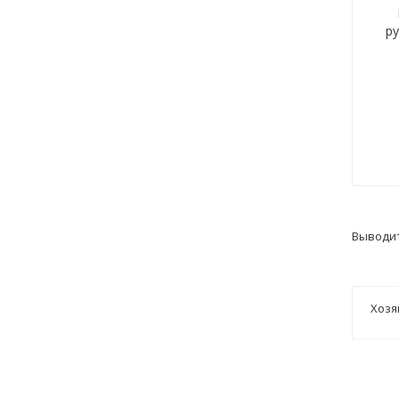
р
Выводит
Хозя