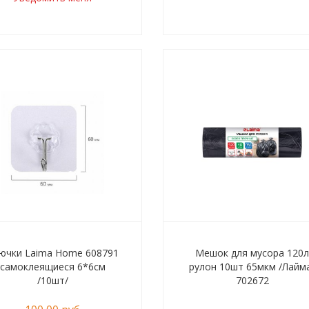
ючки Laima Home 608791
Мешок для мусора 120
самоклеящиеся 6*6см
рулон 10шт 65мкм /Лайм
/10шт/
702672