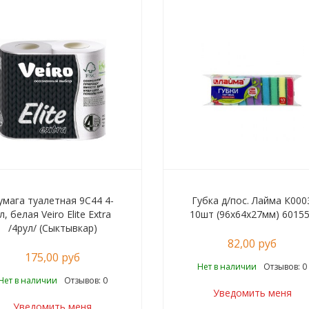
умага туалетная 9С44 4-
Губка д/пос. Лайма К000
л, белая Veiro Elite Extra
10шт (96х64х27мм) 6015
/4рул/ (Сыктывкар)
82,00 руб
175,00 руб
Нет в наличии
Отзывов: 0
Нет в наличии
Отзывов: 0
Уведомить меня
Уведомить меня