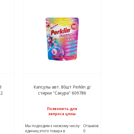
3
Капсулы авт. 80шт Perklin д/
52
стирки "Сакура" 609786
Позвонить для
запроса цены
Мы подходим к низкому числу
Отзывов:
единиц этого товара в
0