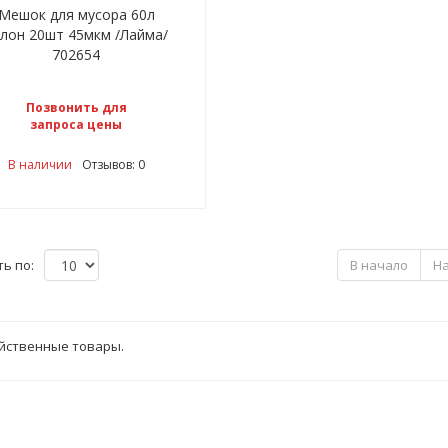
Мешок для мусора 60л
улон 20шт 45мкм /Лайма/
702654
Позвонить для
запроса цены
В наличии
Отзывов: 0
ь по:
В начало
Н
йственные товары.