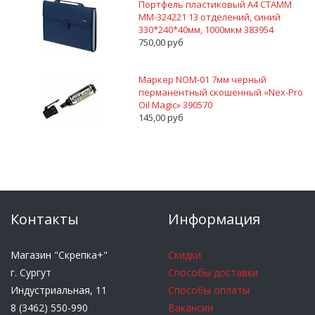
Портфель пластиковый А4 СТАММ
ММ-324221 13 отделений, синий
330*240*40мм, 1000мкм 383954
750,00 руб
Маркер NOM-01 7мм черный
перманентный скошенный «Nex-Pro
Oil Magic» 390570
145,00 руб
Контакты
Информация
Магазин "Скрепка+"
Скидки
г. Сургут
Способы доставки
Индустриальная, 11
Способы оплаты
8 (3462) 550-990
Вакансии