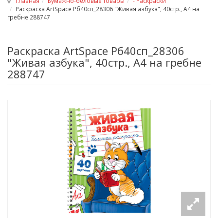
Главная
Бумажно-беловые товары
- Раскраски
Раскраска ArtSpace Рб40сп_28306 "Живая азбука", 40стр., А4 на
гребне 288747
Раскраска ArtSpace Рб40сп_28306
"Живая азбука", 40стр., А4 на гребне
288747