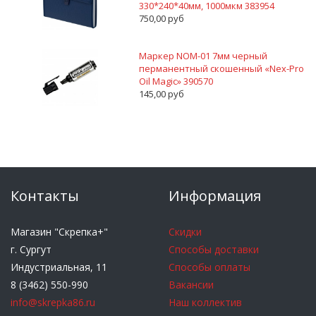
330*240*40мм, 1000мкм 383954
750,00 руб
Маркер NOM-01 7мм черный
перманентный скошенный «Nex-Pro
Oil Magic» 390570
145,00 руб
Контакты
Информация
Магазин "Скрепка+"
Скидки
г. Сургут
Способы доставки
Индустриальная, 11
Способы оплаты
8 (3462) 550-990
Вакансии
info@skrepka86.ru
Наш коллектив